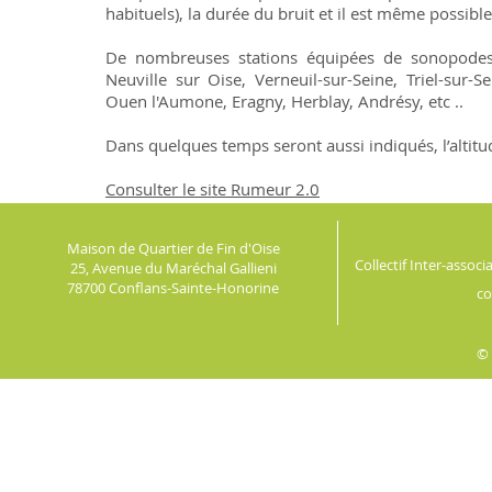
habituels), la durée du bruit et il est même possible
De nombreuses stations équipées de sonopodes ma
Neuville sur Oise, Verneuil-sur-Seine, Triel-sur-S
Ouen l'Aumone, Eragny, Herblay, Andrésy, etc ..
Dans quelques temps seront aussi indiqués, l’altitud
Consulter le site Rumeur 2.0
Maison de Quartier de Fin d'Oise
Collectif Inter-assoc
25, Avenue du Maréchal Gallieni
78700 Conflans-Sainte-Honorine
co
© 